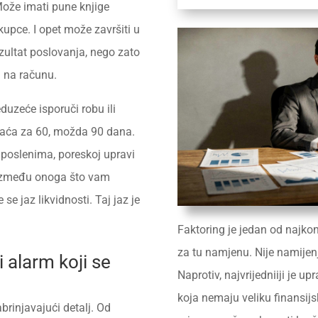
Može imati pune knjige
kupce. I opet može završiti u
zultat poslovanja, nego zato
 na računu.
duzeće isporuči robu ili
plaća za 60, možda 90 dana.
poslenima, poreskoj upravi
r između onoga što vam
se jaz likvidnosti. Taj jaz je
Faktoring je jedan od najkonk
za tu namjenu. Nije namije
 alarm koji se
Naprotiv, najvrijedniiji je u
koja nemaju veliku finansijs
brinjavajući detalj. Od