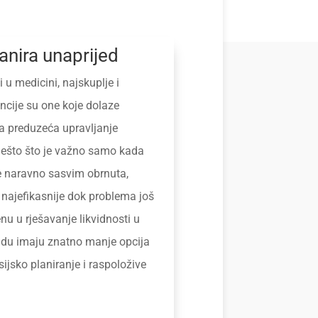
anira unaprijed
 u medicini, najskuplje i
ncije su one koje dolaze
a preduzeća upravljanje
 nešto što je važno samo kada
e naravno sasvim obrnuta,
e najefikasnije dok problema još
u u rješavanje likvidnosti u
kadu imaju znatno manje opcija
sijsko planiranje i raspoložive