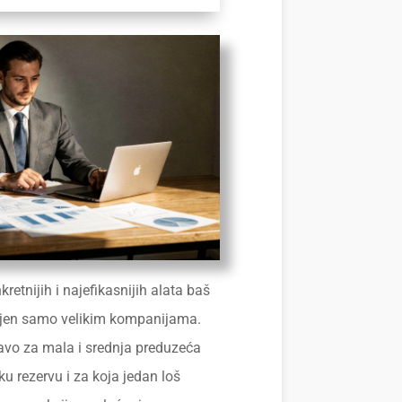
retnijih i najefikasnijih alata baš
njen samo velikim kompanijama.
pravo za mala i srednja preduzeća
ku rezervu i za koja jedan loš