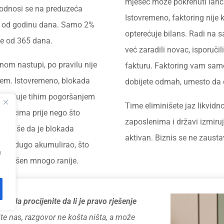
mjesec može pokrenuti lanč
odnosi se na preduzeća
Istovremeno, faktoring nije k
že od godinu dana. Samo 2%
opterećuje bilans. Radi na s
će od 365 dana.
već zaradili novac, isporučili
nom nastupi, po pravilu nije
fakturu. Faktoring vam sa
lem. Istovremeno, blokada
dobijete odmah, umesto da č
ajavljuje tihim pogoršanjem
Time eliminišete jaz likvid
jesecima prije nego što
zaposlenima i državi izmiru
sugeriše da je blokada
aktivan. Biznis se ne zaustav
atno dugo akumulirao, što
a
i riješen mnogo ranije.
lite da procijenite da li je pravo rješenje
te nas, razgovor ne košta ništa, a može