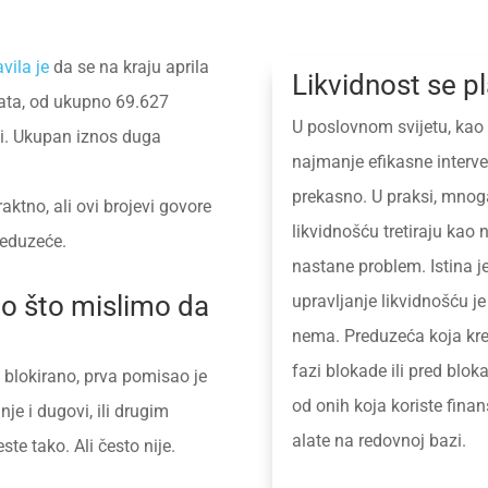
vila je
da se na kraju aprila
Likvidnost se pl
kata, od ukupno 69.627
U poslovnom svijetu, kao i
di. Ukupan iznos duga
najmanje efikasne interve
prekasno. U praksi, mnog
aktno, ali ovi brojevi govore
likvidnošću tretiraju kao
reduzeće.
nastane problem. Istina j
no što mislimo da
upravljanje likvidnošću j
nema. Preduzeća koja kren
fazi blokade ili pred blo
blokirano, prva pomisao je
od onih koja koriste finan
nje i dugovi, ili drugim
alate na redovnoj bazi.
ste tako. Ali često nije.