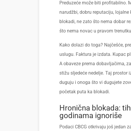
Preduzeće može biti profitabilno. 
narudžbi, dobru reputaciju, lojalne 
blokadi, ne zato što nema dobar re
što nema novac u pravom trenutku
Kako dolazi do toga? Najčešće, pre
uslugu. Faktura je izdata. Kupac 
A obaveze prema dobavljačima, za
stižu sljedeće nedelje. Taj prosto
duguju i onoga što vi dugujete zove 
početak puta ka blokadi.
Hronična blokada: tihi
godinama ignoriše
Podaci CBCG otkrivaju još jedan za