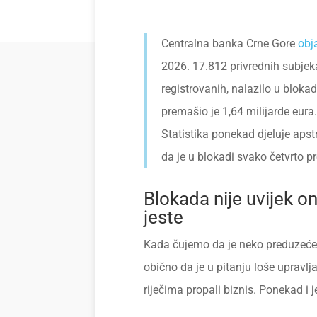
Centralna banka Crne Gore
obja
2026. 17.812 privrednih subje
registrovanih, nalazilo u bloka
premašio je 1,64 milijarde eura.
Statistika ponekad djeluje apstr
da je u blokadi svako četvrto p
Blokada nije uvijek o
jeste
Kada čujemo da je neko preduzeće 
obično da je u pitanju loše upravlja
riječima propali biznis. Ponekad i je