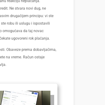
anu reakciju neplaćanja.
redit. Ne stvara novi dug, ne
asvim drugačijem principu: vi ste
 ste robu ili uslugu i ispostavili
mo omogućava da taj novac
ekate ugovoreni rok plaćanja.
nosti. Obaveze prema dobavljačima,
jete na vreme. Račun ostaje
lja.