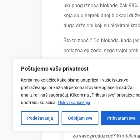
ukupnog iznosa blokade, čak 98% 
koja su u neprekidnoj blokadi du
duga drže oni koji su blokirani kra
Šta to znači? Da blokada, kada jed
prolazna epizoda, nego trajni prob
se ne dešava preko noći. Ona se n
Poštujemo vašu privatnost
likvidnosti, nedjeljama, ponekad m
račun zaista i bude blokiran. Ovo 
Koristimo kolačiće kako bismo unaprijedili vaše iskustvo
pretraživanja, prikazivali personalizovane oglase ili sadržaj i
posljedica problema koji se vjerov
analizirali naš saobraćaj. Klikom na „Prihvati sve“ pristajete n
znači i da je mogao biti prepoznat 
upotrebu kolačića.
Uslovi korišćenja
Podešavanja
Odbijam sve
Prihvatam sve
Imate pitanja o faktoringu ili že
za vaše preduzeće?
Kontaktiraj