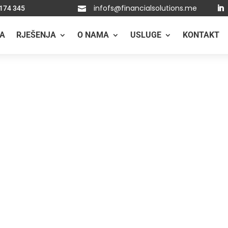
infofs@financialsolutions.me
 174 345

A
RJEŠENJA
O NAMA
USLUGE
KONTAKT