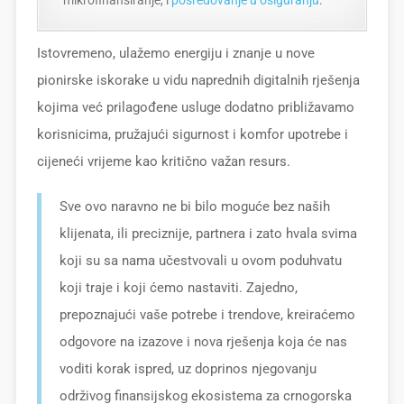
mikrofinansiranje, i
posredovanje u osiguranju
.
Istovremeno, ulažemo energiju i znanje u nove
pionirske iskorake u vidu naprednih digitalnih rješenja
kojima već prilagođene usluge dodatno približavamo
korisnicima, pružajući sigurnost i komfor upotrebe i
cijeneći vrijeme kao kritično važan resurs.
Sve ovo naravno ne bi bilo moguće bez naših
klijenata, ili preciznije, partnera i zato hvala svima
koji su sa nama učestvovali u ovom poduhvatu
koji traje i koji ćemo nastaviti. Zajedno,
prepoznajući vaše potrebe i trendove, kreiraćemo
odgovore na izazove i nova rješenja koja će nas
voditi korak ispred, uz doprinos njegovanju
održivog finansijskog ekosistema za crnogorska