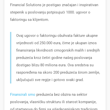
Financial Solutions je postigao značajan i inspirativan
stepenik u poslovanju potpisujući 1000. ugovor o
faktoringu sa klijentom.
Ovaj ugovor o faktoringu obuhvata fakture ukupne
vrijednosti od 250.000 eura, čime je ukupan iznos
finansiranja likvidnosti crnogorskih malih i srednjih
preduzeća kroz četiri godine našeg poslovanja
dostigao blizu 80 miliona eura. Ova sredstva su
raspoređena na skoro 200 preduzeća širom zemlje,
uključujući sve regije i gotovo svaki grad.
Finansirali smo
preduzeća bez obzira na sektor
poslovanja, vlasničku strukturu ili starost kompanije,
od startapova do firmi sa višedecenijskom tradicijom.