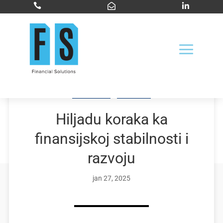



Vijesti
Blog
Hiljadu koraka ka
finansijskoj stabilnosti i
razvoju
jan 27, 2025