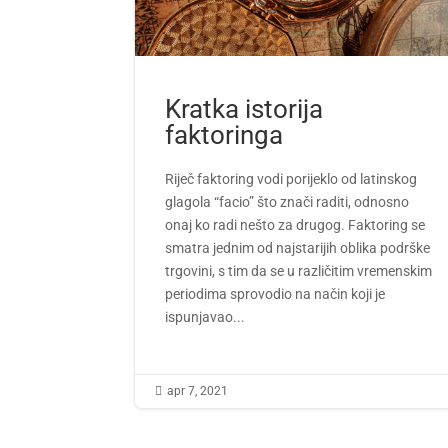
Kratka istorija
faktoringa
Riječ faktoring vodi porijeklo od latinskog
glagola “facio” što znači raditi, odnosno
onaj ko radi nešto za drugog. Faktoring se
smatra jednim od najstarijih oblika podrške
trgovini, s tim da se u različitim vremenskim
periodima sprovodio na način koji je
ispunjavao...

apr 7, 2021