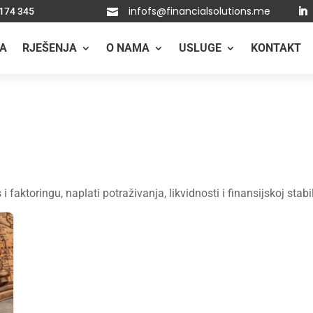
infofs@financialsolutions.me
 174 345

A
RJEŠENJA
O NAMA
USLUGE
KONTAKT
s i faktoringu, naplati potraživanja, likvidnosti i finansijskoj sta