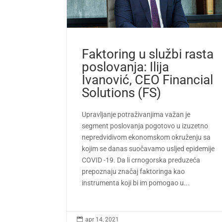
Faktoring u službi rasta
poslovanja: Ilija
Ivanović, CEO Financial
Solutions (FS)
Upravljanje potraživanjima važan je
segment poslovanja pogotovo u izuzetno
nepredvidivom ekonomskom okruženju sa
kojim se danas suočavamo usljed epidemije
COVID -19. Da li crnogorska preduzeća
prepoznaju značaj faktoringa kao
instrumenta koji bi im pomogao u...

apr 14, 2021