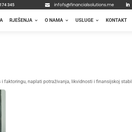
infofs@financialsolutions.me
 174 345

A
RJEŠENJA
O NAMA
USLUGE
KONTAKT
s i faktoringu, naplati potraživanja, likvidnosti i finansijskoj sta