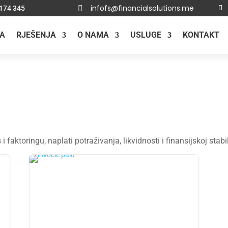
infofs@financialsolutions.me
 174 345

A
RJEŠENJA
O NAMA
USLUGE
KONTAKT
s i faktoringu, naplati potraživanja, likvidnosti i finansijskoj sta