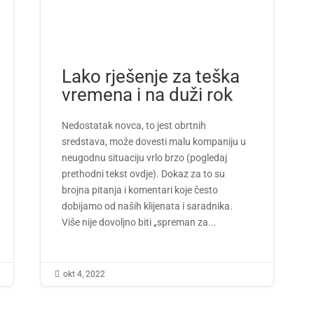
Lako rješenje za teška
vremena i na duži rok
Nedostatak novca, to jest obrtnih
sredstava, može dovesti malu kompaniju u
neugodnu situaciju vrlo brzo (pogledaj
prethodni tekst ovdje). Dokaz za to su
brojna pitanja i komentari koje često
dobijamo od naših klijenata i saradnika.
Više nije dovoljno biti „spreman za...

okt 4, 2022