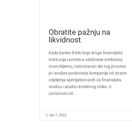
Obratite pažnju na
likvidnost
Kada banka ili bilo koja druga finansijska
institucija razmatra odobrenje sredstava
svom klijentu, neizostavan dio tog procesa
je i analiza poslovanja kompanije od strane
odjeljenja specijalizovanih za finansijsku
analizu i analizu kreditnog rizika. U
zavisnosti od...

okt 7, 2022